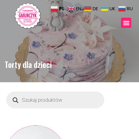
PL
EN
DE
UK
RU
Torty dla dzieci