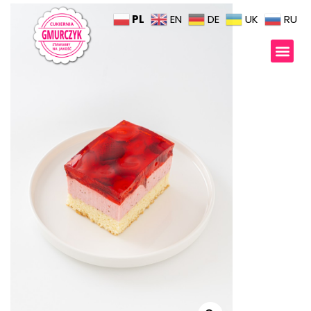
PL
EN
DE
UK
RU