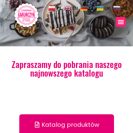
PL
EN
DE
UK
RU
Zapraszamy do pobrania naszego
najnowszego katalogu
Katalog produktów