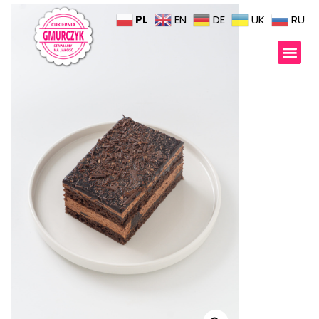
PL
EN
DE
UK
RU