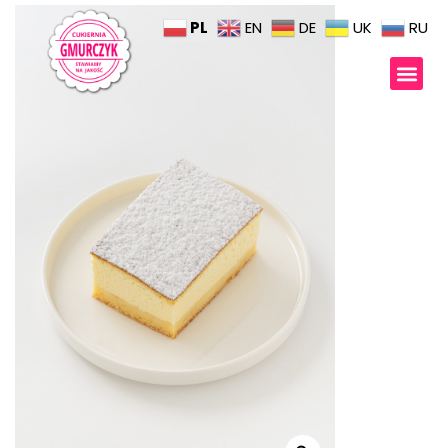
PL
EN
DE
UK
RU