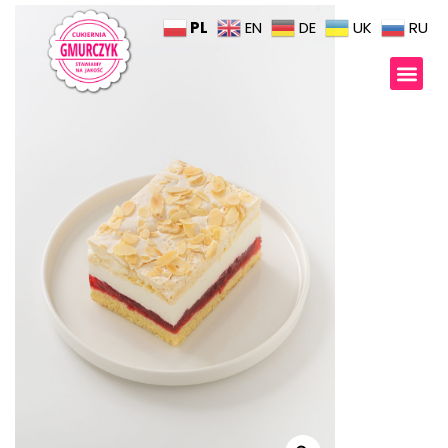
PL
EN
DE
UK
RU