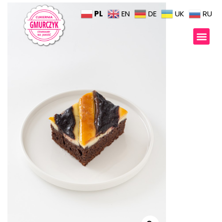
PL
EN
DE
UK
RU