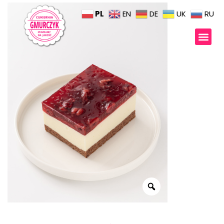
PL
EN
DE
UK
RU