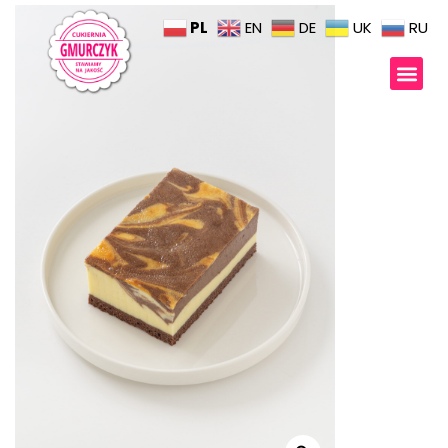
PL
EN
DE
UK
RU