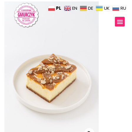
PL
EN
DE
UK
RU