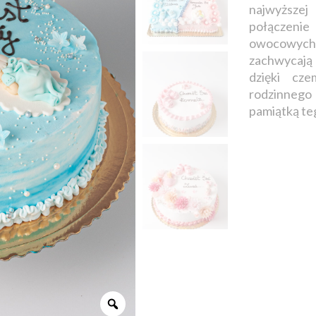
najwyższej
połączeni
owocowych
zachwycają 
dzięki cz
rodzinnego
pamiątką te