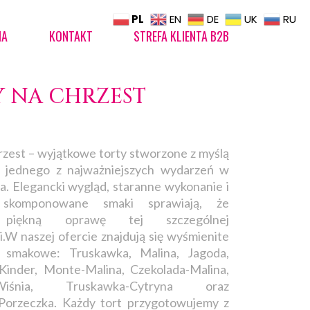
PL
EN
DE
UK
RU
IA
KONTAKT
STREFA KLIENTA B2B
Y NA CHRZEST
rzest – wyjątkowe torty stworzone z myślą
ji jednego z najważniejszych wydarzeń w
ka. Elegancki wygląd, staranne wykonanie i
 skomponowane smaki sprawiają, że
 piękną oprawę tej szczególnej
i.W naszej ofercie znajdują się wyśmienite
 smakowe: Truskawka, Malina, Jagoda,
Kinder, Monte-Malina, Czekolada-Malina,
a-Wiśnia, Truskawka-Cytryna oraz
Porzeczka. Każdy tort przygotowujemy z