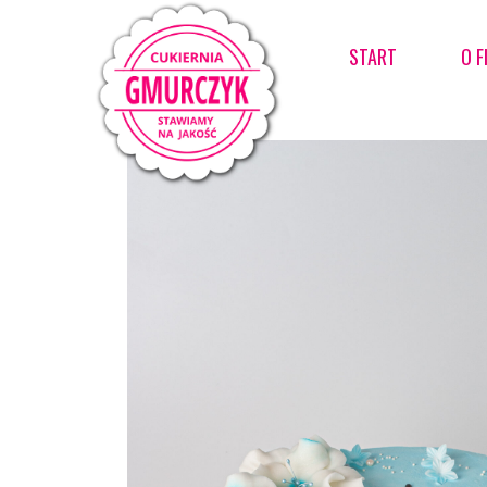
START
O F