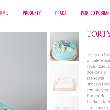
IRMIE
PRODUKTY
PRACA
PLIKI DO POBRAN
TORT
Torty na Ch
o celebrac
życiu dziec
doskonale
stanowią
uroczystośc
kompozycje
Porzeczka, 
Czekolad
Truskawka-