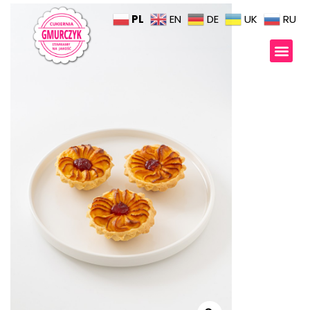
PL
EN
DE
UK
RU