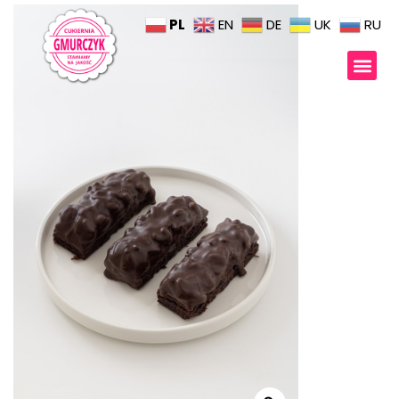
PL
EN
DE
UK
RU