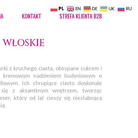
PL
EN
DE
UK
RU
IA
KONTAKT
STREFA KLIENTA B2B
 WŁOSKIE
urki z kruchego ciasta, obsypane cukrem i
e kremowym nadzieniem budyniowym o
liowym. Ich chrupiące ciasto doskonale
 się z aksamitnym wnętrzem, tworząc
eser, który od lat cieszy się niesłabnącą
ią.