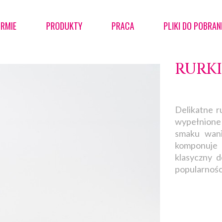
IRMIE
PRODUKTY
PRACA
PLIKI DO POBRAN
RURKI
Delikatne r
wypełnion
smaku wani
komponuje
klasyczny d
popularnośc