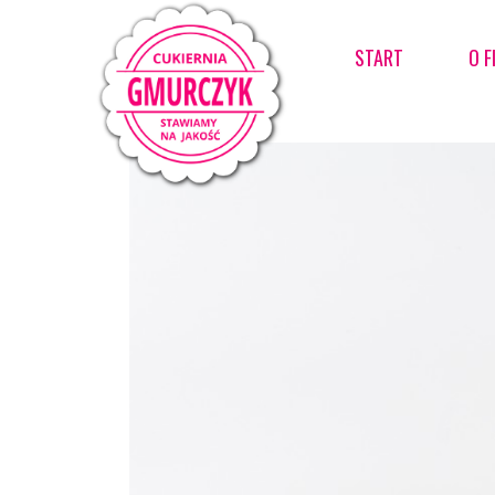
START
O F