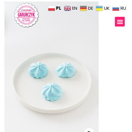
PL
EN
DE
UK
RU