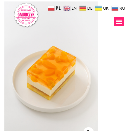
PL
EN
DE
UK
RU