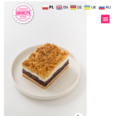
PL
EN
DE
UK
RU