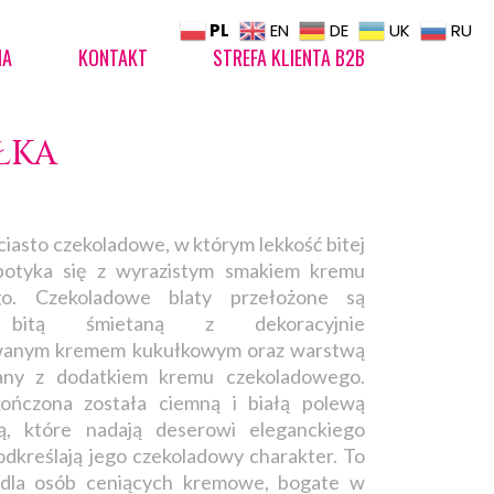
PL
EN
DE
UK
RU
IA
KONTAKT
STREFA KLIENTA B2B
ŁKA
iasto czekoladowe, w którym lekkość bitej
potyka się z wyrazistym smakiem kremu
go. Czekoladowe blaty przełożone są
 bitą śmietaną z dekoracyjnie
anym kremem kukułkowym oraz warstwą
tany z dodatkiem kremu czekoladowego.
ończona została ciemną i białą polewą
ą, które nadają deserowi eleganckiego
odkreślają jego czekoladowy charakter. To
 dla osób ceniących kremowe, bogate w