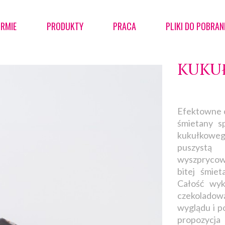
IRMIE
PRODUKTY
PRACA
PLIKI DO POBRAN
KUKU
Efektowne c
śmietany s
kukułkowe
puszystą
wyszprycow
bitej śmie
Całość wyk
czekoladow
wyglądu i p
propozycja