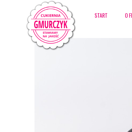
START
O F