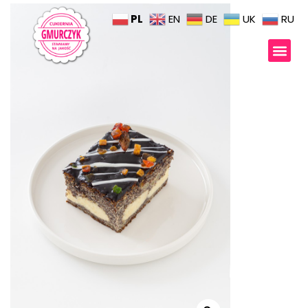
PL
EN
DE
UK
RU