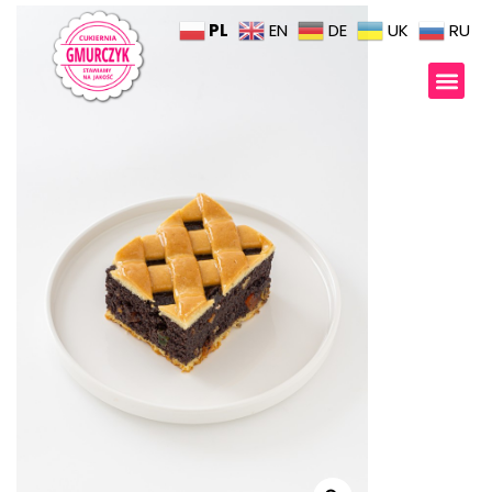
PL
EN
DE
UK
RU