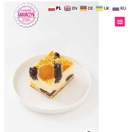
PL
EN
DE
UK
RU