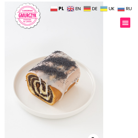
PL
EN
DE
UK
RU