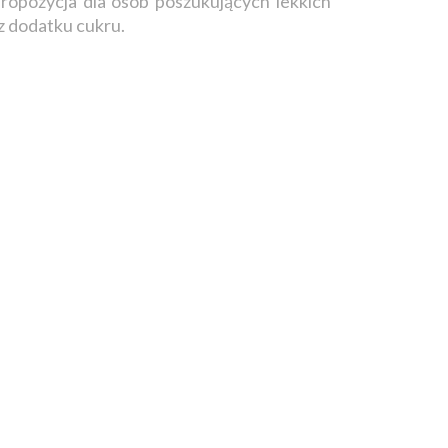
ropozycja dla osób poszukujących lekkich
 dodatku cukru.