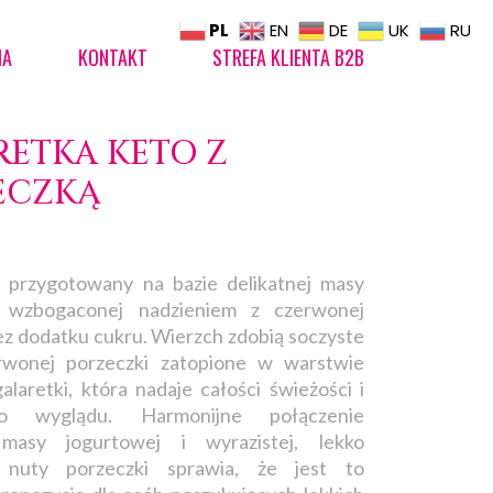
PL
EN
DE
UK
RU
IA
KONTAKT
STREFA KLIENTA B2B
ETKA KETO Z
ECZKĄ
r przygotowany na bazie delikatnej masy
, wzbogaconej nadzieniem z czerwonej
ez dodatku cukru. Wierzch zdobią soczyste
wonej porzeczki zatopione w warstwie
alaretki, która nadaje całości świeżości i
go wyglądu. Harmonijne połączenie
masy jogurtowej i wyrazistej, lekko
 nuty porzeczki sprawia, że jest to