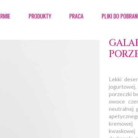
IRMIE
PRODUKTY
PRACA
PLIKI DO POBRAN
GALAR
PORZ
Lekki dese
jogurtowej
porzeczki b
owoce czer
neutralnej g
apetyczne
kremowej 
kwaskowej