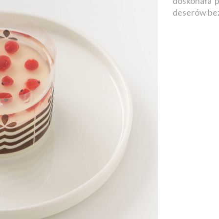
doskonała p
deserów bez