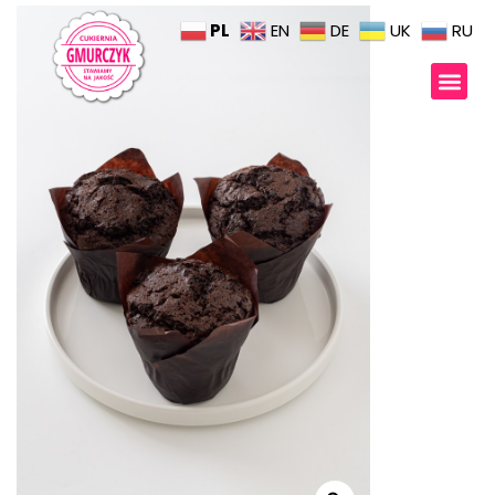
PL
EN
DE
UK
RU