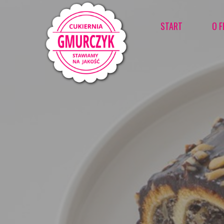
START
O F