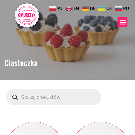
PL
EN
DE
UK
RU
Ciasteczka